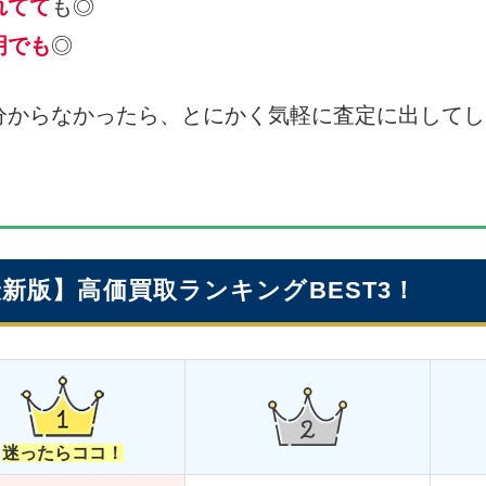
れてて
も◎
明でも
◎
分からなかったら、とにかく気軽に査定に出してし
月最新版】高価買取ランキングBEST3！
迷ったらココ！