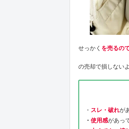
せっかく
を売るの
の売却で損しない
・
スレ・破れ
が
・
使用感
があっ