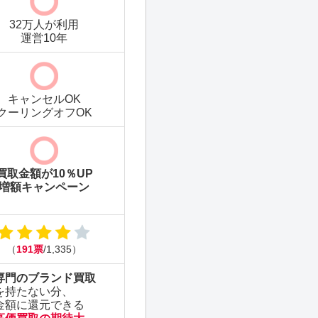
32万人が利用
運営10年
キャンセルOK
クーリングオフOK
買取金額が10％UP
増額キャンペーン
（
191票
/1,335）
専門のブランド買取
を持たない分、
金額に還元できる