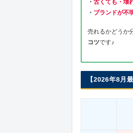
・
古くても・壊
・
ブランドが不
売れるかどうか
コツ
です♪
【2026年8