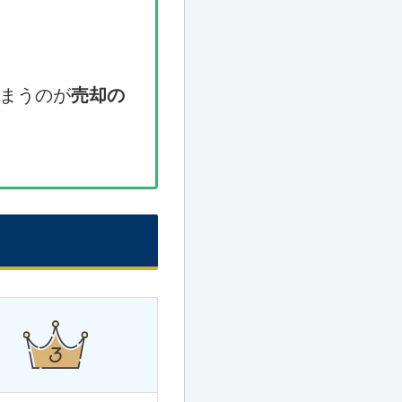
まうのが
売却の