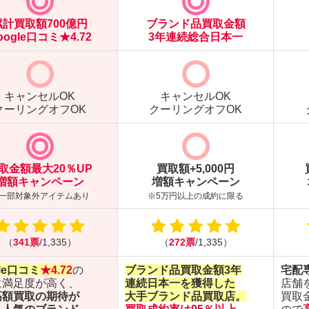
累計買取額700億円
ブランド品買取金額
oogle口コミ★4.72
3年連続総合日本一
キャンセルOK
キャンセルOK
クーリングオフOK
クーリングオフOK
取金額最大20％UP
買取額+5,000円
増額キャンペーン
増額キャンペーン
一部対象外アイテムあり
※5万円以上の成約に限る
（
341票
/1,335）
（
272票
/1,335）
gle口コミ
★4.72
の
ブランド品買取金額3年
宅配
に満足度が高く、
連続日本一を獲得した
店舗
高額買取
の期待が
大手ブランド品買取店。
買取