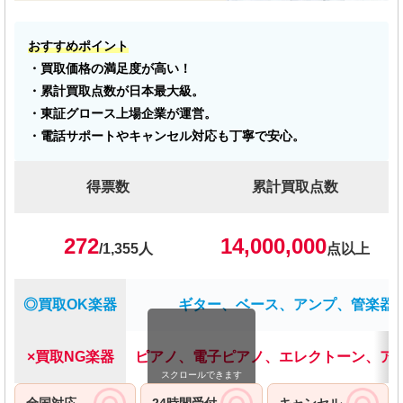
おすすめポイント
・買取価格の満足度が高い！
・累計買取点数が日本最大級。
・東証グロース上場企業が運営。
・電話サポートやキャンセル対応も丁寧で安心。
得票数
累計買取点数
272
14,000,000
/1,355人
点以上
◎買取OK楽器
ギター、ベース、アンプ、管楽器
×買取NG楽器
ピアノ、電子ピアノ、エレクトーン、ア
スクロールできます
全国対応
24時間受付
キャンセル