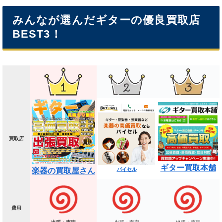
みんなが選んだギターの優良買取店
BEST3！
買取店
ギター買取本舗
楽器の買取屋さん
バイセル
費用