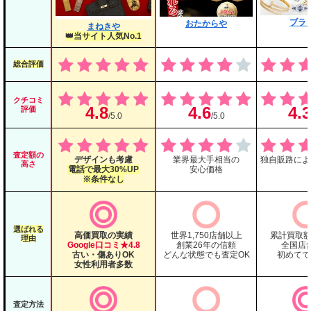
ブラ
おたからや
まねきや
👑当サイト人気No.1
総合評価
クチコミ
4.8
4.6
4.3
評価
/5.0
/5.0
査定額の
デザインも考慮
業界最大手相当の
独自販路によ
高さ
電話で最大30%UP
安心価格
※条件なし
選ばれる
高価買取の実績
世界1,750店舗以上
累計買取額
理由
Google口コミ★4.8
創業26年の信頼
全国店
古い・傷ありOK
どんな状態でも査定OK
初めてで
女性利用者多数
査定方法