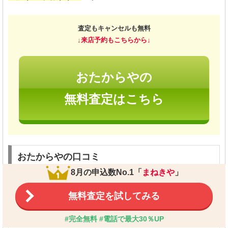
査定もキャンセルも無料
↓来店予約もこちらから↓
おたからやの
無料査定はこちら
おたからやの口コミ
8月の申込数No.1「
まねきや
」
5
男性｜30代
無料査定を試してみる
本日初めて利用させていただきました。
#完全無料 #電話で最大30％UP
丁寧な査定と、たくさん会話もして下さり楽しい時