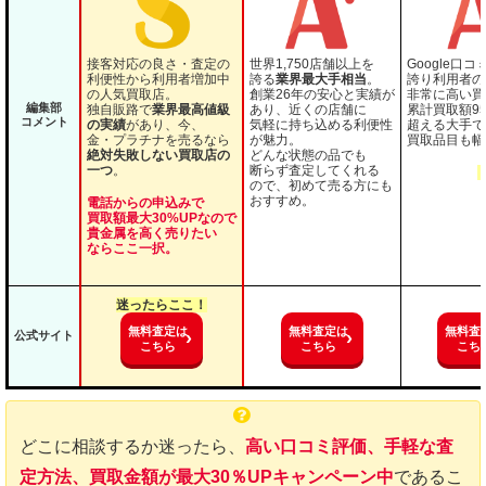
接客対応の良さ・査定の
世界1,750店舗以上を
Google口コ
利便性から利用者増加中
誇る
業界最大手相当
。
誇り利用者の
の人気買取店。
創業26年の安心と実績が
非常に高い買
編集部
独自販路で
業界最高値級
あり、近くの店舗に
累計買取額9
コメント
の実績
があり、今、
気軽に持ち込める利便性
超える大手で
金・プラチナを売るなら
が魅力。
買取品目も幅
絶対失敗しない買取店の
どんな状態の品でも
一つ
。
断らず査定してくれる
ので、初めて売る方にも
おすすめ。
電話からの申込みで
買取額最大30%UPなので
貴金属を高く売りたい
ならここ一択。
迷ったらここ！
無料査定は
無料査定は
無料査
公式サイト
こちら
こちら
こち
どこに相談するか迷ったら、
高い口コミ評価、手軽な査
定方法、買取金額が最大30％UPキャンペーン中
であるこ