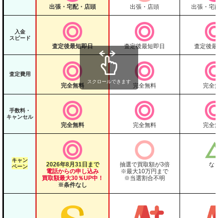
出張・宅配・店頭
出張・店頭
出張・宅
入金
スピード
査定後最短即日
査定後最短即日
査定後最
査定費用
スクロールできます
完全無料
完全無料
完全
手数料・
キャンセル
完全無料
完全無料
完全
キャン
2026年8月31日まで
抽選で買取額が3倍
な
ペーン
電話からの申し込み
※最大10万円まで
買取額
最大30％UP中！
※当選割合不明
※条件なし