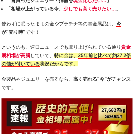
「昔買ったジュエリー・指輪を
現金化したい…
」
「相場が上がっている今、
少しでも高く売りたい…
」
使わずに眠ったままの金やプラチナ等の貴金属品は、
今
が”売り時”
です！
というのも、連日ニュースでも取り上げられている通り
貴金
属相場が高騰
していて、
特に金は、
25年前と比べて約27.2倍
の値が付いている
状況だからです。
金製品やジュエリーを売るなら、
高く売れる”今”がチャンス
です。