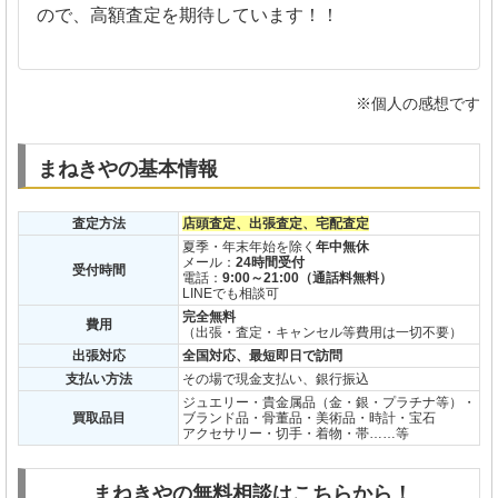
ので、高額査定を期待しています！！
※個人の感想です
まねきやの基本情報
査定方法
店頭査定、出張査定、宅配査定
夏季・年末年始を除く
年中無休
メール：
24時間受付
受付時間
電話：
9:00～21:00
（通話料無料）
LINEでも相談可
完全無料
費用
（出張・査定・キャンセル等費用は一切不要）
出張対応
全国対応、最短即日で訪問
支払い方法
その場で現金支払い、銀行振込
ジュエリー・貴金属品（金・銀・プラチナ等）・
買取品目
ブランド品・骨董品・美術品・時計・宝石
アクセサリー・切手・着物・帯……等
まねきやの無料相談はこちらから！