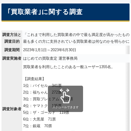
｢買取業者｣に関する調査
調査方法と
「これまで利用した買取業者の中で最も満足度が高かったもの
調査目的
最も多くの方に支持されている買取業者は何なのかを明らかに
調査期間
2023年1月1日～2023年6月30日
調査実施者
はじめての買取査定 運営事務局
買取業者を利用したことのある一般ユーザー1355名。
【調査結果】
1位：バイセル 341票
2位：福ちゃん 272票
3位：買取プレミアム 191票
4位：ヤマトク 135票
スクロールできます
調査対象者
5位：ザ・ゴールド 119票
6位：大黒屋 71票
7位：銀蔵 70票